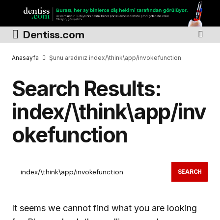
Dentiss.com
Anasayfa
Şunu aradınız index/\think\app/invokefunction
Search Results:
index/\think\app/inv
okefunction
SEARCH
It seems we cannot find what you are looking